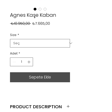
Agnes Kaşe Kaban
Normal
İndirimli
 ₺10.950,00 
₺7.665,00
Fiyat
Fiyat
Size
*
Adet
*
Sepete Ekle
PRODUCT DESCRIPTION